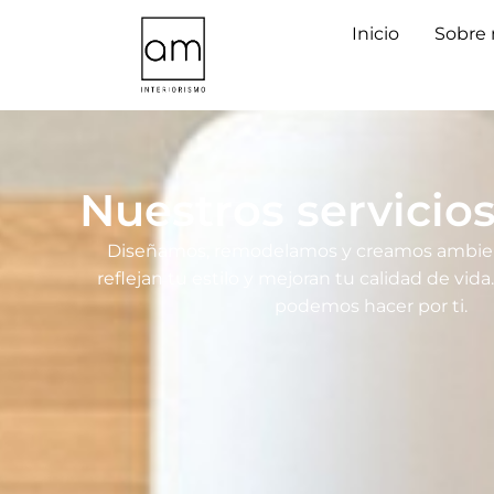
Inicio
Sobre 
Nuestros servicios,
Diseñamos, remodelamos y creamos ambie
reflejan tu estilo y mejoran tu calidad de vid
podemos hacer por ti.