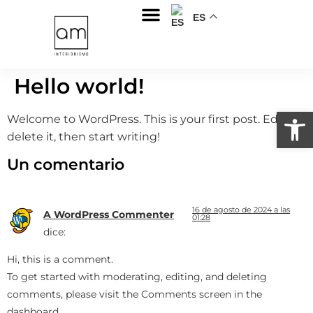
ES
Sobre nosotros
Hello world!
Abrir
Welcome to WordPress. This is your first post. Edit or
delete it, then start writing!
Un comentario
16 de agosto de 2024 a las
A WordPress Commenter
01:28
dice:
Hi, this is a comment.
To get started with moderating, editing, and deleting
comments, please visit the Comments screen in the
dashboard.